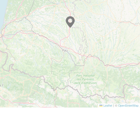
Leaflet
|
©
OpenStreetMap