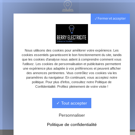
40800 Aire-sur-l'Adour
Fermer et accepter
Lundi - Vendredi : 8h - 18h
Samedi : 8h - 12h
Nous utilisons des cookies pour améliorer votre expérience. Les
cookies essentiels garantissent le bon fonctionnement du site, tandis
que les cookies d'analyse nous aident à comprendre comment vous
l'utilisez. Les cookies de personnalisation et publicitaires permettent
une expérience plus adaptée à vos préférences et peuvent afficher
des annonces pertinentes. Vous contrôlez vos cookies via les
paramètres du navigateur. En continuant, vous acceptez notre
contact@berry-electricite.fr
politique. Pour plus d'infos, consultez notre Politique de
Confidentialité. Profitez pleinement de votre visite !
Tout accepter
06 70 40 09 29
Personnaliser
Politique de confidentialité