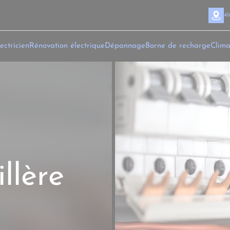
40
ectricien
Rénovation électrique
Dépannage
Borne de recharge
Clima
illère