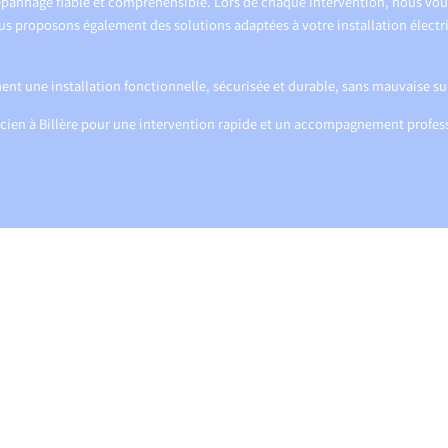
épannage fiable et compréhensible. Lors de chaque intervention, nous vo
us proposons également des solutions adaptées à votre installation électri
ent une installation fonctionnelle, sécurisée et durable, sans mauvaise su
ricien à Billère pour une intervention rapide et un accompagnement profes