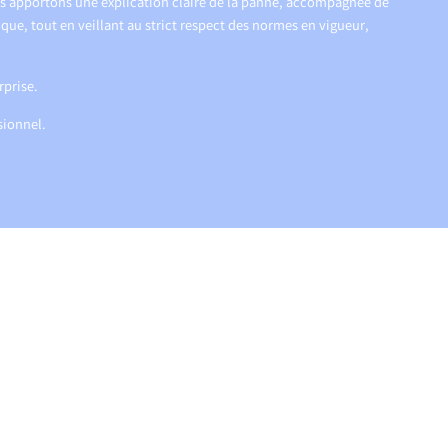
us apportons une explication claire de la panne, accompagnée de
que, tout en veillant au strict respect des normes en vigueur,
rprise.
sionnel.