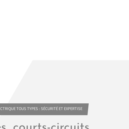
CTRIQUE TOUS TYPES : SÉCURITÉ ET EXPERTISE
, courts-circuits,