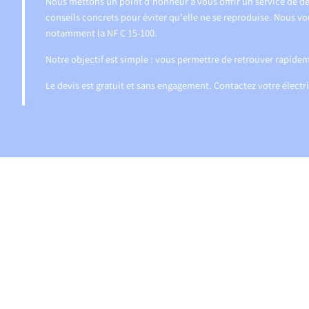
Nous mettons un point d’honneur à vous offrir un service de d
conseils concrets pour éviter qu’elle ne se reproduise. Nous vo
notamment la NF C 15-100.
Notre objectif est simple : vous permettre de retrouver rapidem
Le devis est gratuit et sans engagement. Contactez votre élect