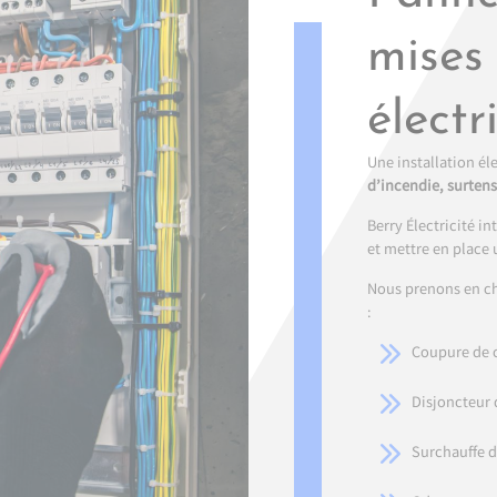
mises 
électr
Une installation él
d’incendie, surten
Berry Électricité in
et mettre en place 
Nous prenons en cha
:
Coupure de c
Disjoncteur 
Surchauffe d