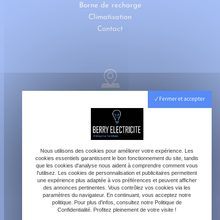
Borne de recharge
Climatisation
Contact
40800 Aire-sur-l'Adour
Fermer et accepter
Lundi - Vendredi : 8h - 18h
Samedi : 8h - 12h
Nous utilisons des cookies pour améliorer votre expérience. Les
cookies essentiels garantissent le bon fonctionnement du site, tandis
que les cookies d'analyse nous aident à comprendre comment vous
l'utilisez. Les cookies de personnalisation et publicitaires permettent
une expérience plus adaptée à vos préférences et peuvent afficher
des annonces pertinentes. Vous contrôlez vos cookies via les
paramètres du navigateur. En continuant, vous acceptez notre
contact@berry-electricite.fr
politique. Pour plus d'infos, consultez notre Politique de
Confidentialité. Profitez pleinement de votre visite !