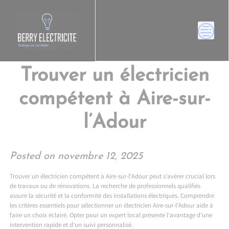
Skip
to
content
Trouver un électricien
compétent à Aire-sur-
l’Adour
Posted on
novembre 12, 2025
Trouver un électricien compétent à Aire-sur-l’Adour peut s’avérer crucial lors
de travaux ou de rénovations. La recherche de professionnels qualifiés
assure la sécurité et la conformité des installations électriques. Comprendre
les critères essentiels pour sélectionner un électricien Aire-sur-l’Adour aide à
faire un choix éclairé. Opter pour un expert local présente l’avantage d’une
intervention rapide et d’un suivi personnalisé.