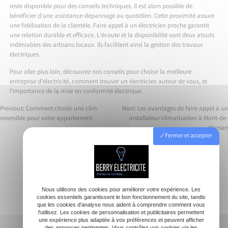
reste disponible pour des conseils techniques. Il est alors possible de
bénéficier d’une assistance-dépannage au quotidien. Cette proximité assure
une fidélisation de la clientèle. Faire appel à un électricien proche garantit
une relation durable et efficace. L’écoute et la disponibilité sont deux atouts
indéniables des artisans locaux. Ils facilitent ainsi la gestion des travaux
électriques.
Pour aller plus loin, découvrez nos conseils pour
choisir la meilleure
entreprise d’électricité
,
comment trouver un électricien autour de vous
, et
l’importance de la
mise en conformité électrique
.
Previous:
Comment choisir une clim
Next:
Les avantages de faire appel à un
reversible pour votre appartement
installateur climatisation à Mont-de-
Navigation
Marsan
Fermer et accepter
de
l’article
Accueil
Nous utilisons des cookies pour améliorer votre expérience. Les
cookies essentiels garantissent le bon fonctionnement du site, tandis
Electricien
que les cookies d'analyse nous aident à comprendre comment vous
Rénovation électrique
l'utilisez. Les cookies de personnalisation et publicitaires permettent
une expérience plus adaptée à vos préférences et peuvent afficher
Dépannage
des annonces pertinentes. Vous contrôlez vos cookies via les