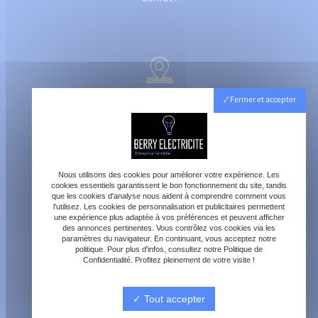
40800 Aire-sur-l'Adour
Fermer et accepter
Lundi - Vendredi : 8h - 18h
Samedi : 8h - 12h
Nous utilisons des cookies pour améliorer votre expérience. Les
cookies essentiels garantissent le bon fonctionnement du site, tandis
que les cookies d'analyse nous aident à comprendre comment vous
l'utilisez. Les cookies de personnalisation et publicitaires permettent
une expérience plus adaptée à vos préférences et peuvent afficher
des annonces pertinentes. Vous contrôlez vos cookies via les
paramètres du navigateur. En continuant, vous acceptez notre
contact@berry-electricite.fr
politique. Pour plus d'infos, consultez notre Politique de
Confidentialité. Profitez pleinement de votre visite !
Tout accepter
06 70 40 09 29