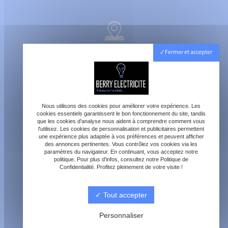
40800 Aire-sur-l'Adour
Fermer et accepter
Lundi - Vendredi : 8h - 18h
Samedi : 8h - 12h
Nous utilisons des cookies pour améliorer votre expérience. Les
cookies essentiels garantissent le bon fonctionnement du site, tandis
que les cookies d'analyse nous aident à comprendre comment vous
l'utilisez. Les cookies de personnalisation et publicitaires permettent
une expérience plus adaptée à vos préférences et peuvent afficher
des annonces pertinentes. Vous contrôlez vos cookies via les
paramètres du navigateur. En continuant, vous acceptez notre
contact@berry-electricite.fr
politique. Pour plus d'infos, consultez notre Politique de
Confidentialité. Profitez pleinement de votre visite !
Tout accepter
06 70 40 09 29
Personnaliser