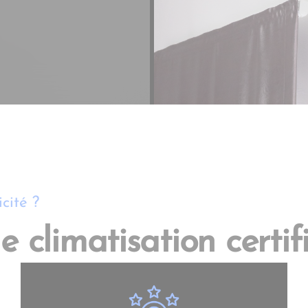
cité ?
de climatisation cert