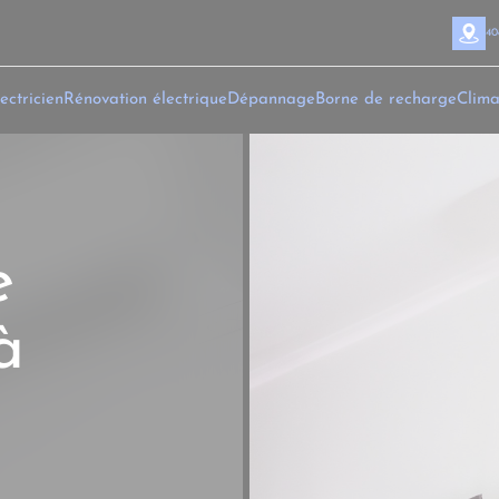
40
ectricien
Rénovation électrique
Dépannage
Borne de recharge
Clima
e
à