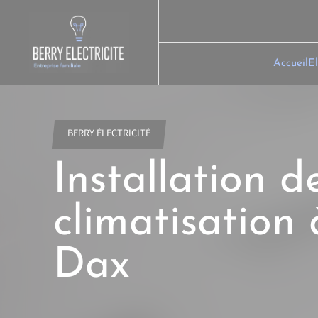
Skip
to
content
Accueil
El
BERRY ÉLECTRICITÉ
Installation d
climatisation 
Dax