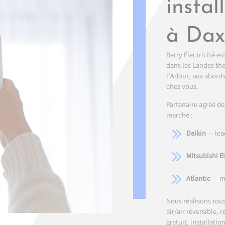
instal
à Dax
Berry Électricité es
dans les Landes the
l’Adour, aux abords
chez vous.
Partenaire agréé de
marché :
Daikin
— lead
Mitsubishi El
Atlantic
— ma
Nous réalisons tous
air/air réversible,
gratuit, installatio