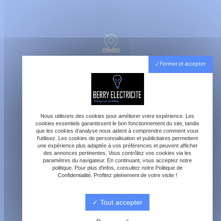
40800 Aire-sur-l'Adour
Fermer et accepter
Lundi - Vendredi : 8h - 18h
Samedi : 8h - 12h
Nous utilisons des cookies pour améliorer votre expérience. Les
cookies essentiels garantissent le bon fonctionnement du site, tandis
que les cookies d'analyse nous aident à comprendre comment vous
l'utilisez. Les cookies de personnalisation et publicitaires permettent
une expérience plus adaptée à vos préférences et peuvent afficher
des annonces pertinentes. Vous contrôlez vos cookies via les
paramètres du navigateur. En continuant, vous acceptez notre
contact@berry-electricite.fr
politique. Pour plus d'infos, consultez notre Politique de
Confidentialité. Profitez pleinement de votre visite !
Tout accepter
06 70 40 09 29