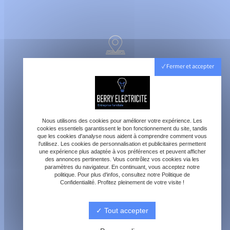
40800 Aire-sur-l'Adour
Fermer et accepter
Lundi - Vendredi : 8h - 18h
Samedi : 8h - 12h
Nous utilisons des cookies pour améliorer votre expérience. Les
cookies essentiels garantissent le bon fonctionnement du site, tandis
que les cookies d'analyse nous aident à comprendre comment vous
l'utilisez. Les cookies de personnalisation et publicitaires permettent
une expérience plus adaptée à vos préférences et peuvent afficher
des annonces pertinentes. Vous contrôlez vos cookies via les
paramètres du navigateur. En continuant, vous acceptez notre
contact@berry-electricite.fr
politique. Pour plus d'infos, consultez notre Politique de
Confidentialité. Profitez pleinement de votre visite !
Tout accepter
06 70 40 09 29