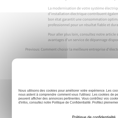
La modernisation de votre système électrique
d’installation électrique contribuent égalem
bon état garantit une consommation optimal
professionnel pour un résultat fiable et dur
Pour aller plus loin, consultez notre article
avantages d’un
service de dépannage dispo
Previous:
Comment choisir la meilleure entreprise d’électr
Navigation
de
l’article
Accueil
Electricien
Rénovat
Nous utilisons des cookies pour améliorer votre expérience. Les cook
nous aident à comprendre comment vous l'utilisez. Les cookies de pe
peuvent afficher des annonces pertinentes. Vous contrôlez vos cookie
d'infos, consultez notre Politique de Confidentialité. Profitez pleinement
Politique de confidentialité