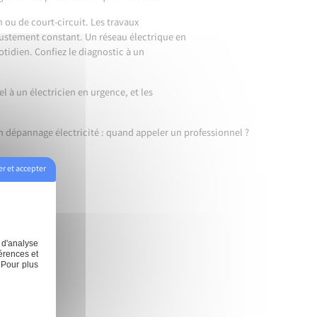
 ou de court-circuit. Les travaux
ajustement constant. Un réseau électrique en
idien. Confiez le diagnostic à un
el à un électricien en urgence
, et les
 dépannage électricité : quand appeler un professionnel ?
r et accepter
arge
Climatisation
Contact
 d'analyse
érences et
 Pour plus