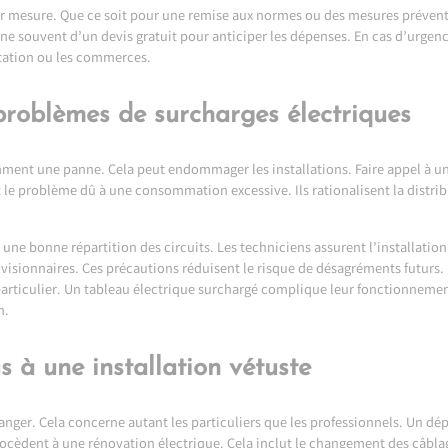
ur mesure. Que ce soit pour une remise aux normes ou des mesures préventiv
 souvent d’un devis gratuit pour anticiper les dépenses. En cas d’urgence
itation ou les commerces.
 problèmes de surcharges électriques
nt une panne. Cela peut endommager les installations. Faire appel à un a
t le problème dû à une consommation excessive. Ils rationalisent la distrib
une bonne répartition des circuits. Les techniciens assurent l’installatio
visionnaires. Ces précautions réduisent le risque de désagréments futurs. 
articulier. Un tableau électrique surchargé complique leur fonctionnemen
n.
s à une installation vétuste
danger. Cela concerne autant les particuliers que les professionnels. Un dé
procèdent à une rénovation électrique. Cela inclut le changement des câblag