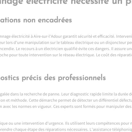
age électricité nécessite un p
lations non encadrées
nage électricité à Aire-sur-l’Adour
garantit sécurité et efficacité. Interven
reur lors d’une manipulation sur le tableau électrique ou un disjoncteur p
endie. Le recours à un électricien qualifié évite ces dangers. Il assure u
che pour toute intervention sur le réseau électrique. Le coût des réparat
nostics précis des professionnels
galée dans la recherche de panne. Leur diagnostic rapide limite la durée d
ion et méthode. Cette démarche permet de détecter un différentiel défect
on avec les normes en vigueur. Ces experts sont formés pour manipuler de
ique ou une intervention d’urgence. Ils utilisent leurs compétences pour 
prendre chaque étape des réparations nécessaires. L’assistance téléphoni