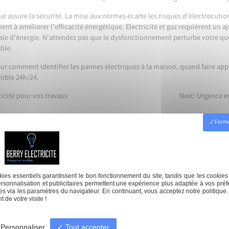
 assure la sécurité. La mise aux normes écarte les risques d’électrocution
ent à améliorer l’efficacité énergétique. Électricité et gaz requièrent un 
e d’énergie. N’attendez pas que le dysfonctionnement perturbe votre quot
able.
 sur
comment identifier les pannes électriques à la maison
,
quand faire app
nible 24h/24
.
icité pour vos travaux
Next:
Urgence en
Ferme
ion électrique
Dépannage
Borne de rech
ies essentiels garantissent le bon fonctionnement du site, tandis que les cookies
rsonnalisation et publicitaires permettent une expérience plus adaptée à vos préf
s via les paramètres du navigateur. En continuant, vous acceptez notre politique.
 de votre visite !
Personnaliser
Tout accepter