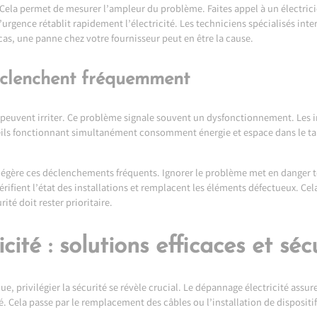
 Cela permet de mesurer l’ampleur du problème. Faites appel à un électric
rgence rétablit rapidement l’électricité. Les techniciens spécialisés inter
 cas, une panne chez votre fournisseur peut en être la cause.
déclenchent fréquemment
 peuvent irriter. Ce problème signale souvent un dysfonctionnement. Les i
eils fonctionnant simultanément consomment énergie et espace dans le t
 légère ces déclenchements fréquents. Ignorer le problème met en danger to
 vérifient l’état des installations et remplacent les éléments défectueux. C
ité doit rester prioritaire.
ité : solutions efficaces et séc
, privilégier la sécurité se révèle crucial. Le dépannage électricité assur
 Cela passe par le remplacement des câbles ou l’installation de dispositif