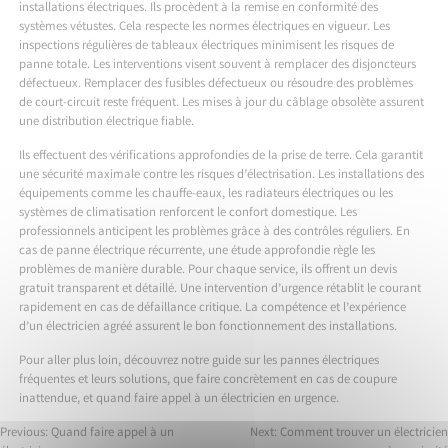
installations électriques. Ils procèdent à la remise en conformité des
systèmes vétustes. Cela respecte les normes électriques en vigueur. Les
inspections régulières de tableaux électriques minimisent les risques de
panne totale. Les interventions visent souvent à remplacer des disjoncteurs
défectueux. Remplacer des fusibles défectueux ou résoudre des problèmes
de court-circuit reste fréquent. Les mises à jour du câblage obsolète assurent
une distribution électrique fiable.
Ils effectuent des vérifications approfondies de la prise de terre. Cela garantit
une sécurité maximale contre les risques d’électrisation. Les installations des
équipements comme les chauffe-eaux, les radiateurs électriques ou les
systèmes de climatisation renforcent le confort domestique. Les
professionnels anticipent les problèmes grâce à des contrôles réguliers. En
cas de panne électrique récurrente, une étude approfondie règle les
problèmes de manière durable. Pour chaque service, ils offrent un devis
gratuit transparent et détaillé. Une intervention d’urgence rétablit le courant
rapidement en cas de défaillance critique. La compétence et l’expérience
d’un électricien agréé assurent le bon fonctionnement des installations.
Pour aller plus loin, découvrez notre guide sur les
pannes électriques
fréquentes et leurs solutions
, que faire concrètement
en cas de coupure
inattendue
, et
quand faire appel à un électricien en urgence
.
Previous:
Quand faire appel à un
Next:
Comment trouver un électricien