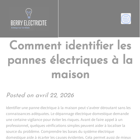
Skip
to
content
Comment identifier les
pannes électriques à la
maison
Posted on
avril 22, 2026
Identifier une panne électrique à la maison peut s’avérer déroutant sans les
connaissances adéquates. Le dépannage électrique domestique demande
une certaine vigilance pour éviter les risques. Avant de faire appel à un
professionnel, quelques vérifications simples peuvent aider à localiser la
source du problème. Comprendre les bases du système électrique
domestique aide à écarter les causes évidentes. Cela permet aussi de mieux