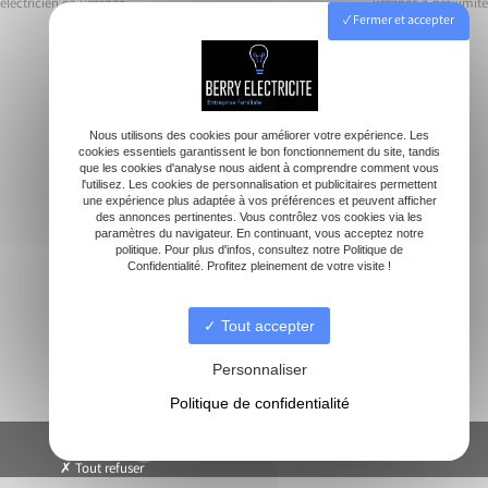
électricien en urgence
urgence à proximité
Navigation
Fermer et accepter
de
l’article
Accueil
Nous utilisons des cookies pour améliorer votre expérience. Les
cookies essentiels garantissent le bon fonctionnement du site, tandis
Electricien
que les cookies d'analyse nous aident à comprendre comment vous
Rénovation électrique
l'utilisez. Les cookies de personnalisation et publicitaires permettent
une expérience plus adaptée à vos préférences et peuvent afficher
Dépannage
des annonces pertinentes. Vous contrôlez vos cookies via les
paramètres du navigateur. En continuant, vous acceptez notre
Borne de recharge
politique. Pour plus d'infos, consultez notre Politique de
Climatisation
Confidentialité. Profitez pleinement de votre visite !
Contact
Tout accepter
Personnaliser
Politique de confidentialité
© -
-
Mentions légales
-
Blog
Tout refuser