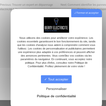
Previous:
Trouver un expert en dépannage
Next:
Comment identifier les pannes
électricité à Pau
électriques à la maison
Navigation
Fermer et accepter
de
l’article
Accueil
Nous utilisons des cookies pour améliorer votre expérience. Les
cookies essentiels garantissent le bon fonctionnement du site, tandis
Electricien
que les cookies d'analyse nous aident à comprendre comment vous
Rénovation électrique
l'utilisez. Les cookies de personnalisation et publicitaires permettent
une expérience plus adaptée à vos préférences et peuvent afficher
Dépannage
des annonces pertinentes. Vous contrôlez vos cookies via les
paramètres du navigateur. En continuant, vous acceptez notre
Borne de recharge
politique. Pour plus d'infos, consultez notre Politique de
Climatisation
Confidentialité. Profitez pleinement de votre visite !
Contact
Tout accepter
Personnaliser
Politique de confidentialité