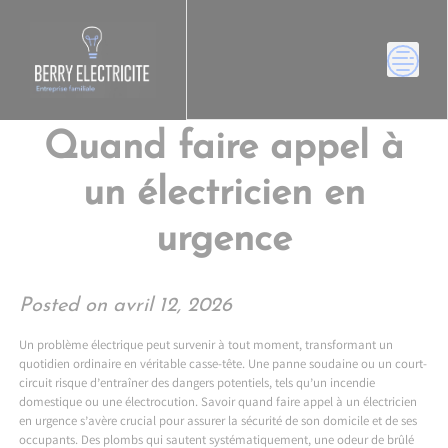
Skip
to
content
Quand faire appel à
un électricien en
urgence
Posted on
avril 12, 2026
Un problème électrique peut survenir à tout moment, transformant un
quotidien ordinaire en véritable casse-tête. Une panne soudaine ou un court-
circuit risque d’entraîner des dangers potentiels, tels qu’un incendie
domestique ou une électrocution. Savoir quand faire appel à un électricien
en urgence s’avère crucial pour assurer la sécurité de son domicile et de ses
occupants. Des plombs qui sautent systématiquement, une odeur de brûlé