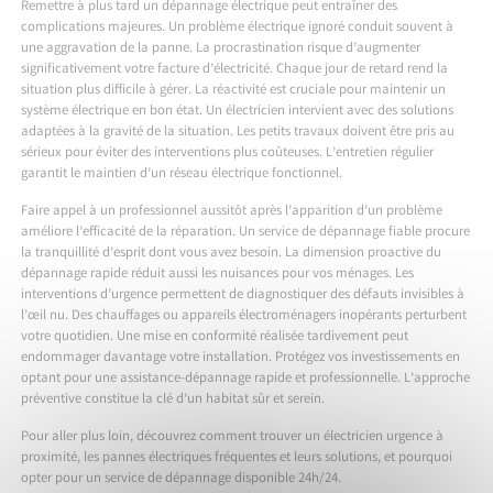
Remettre à plus tard un dépannage électrique peut entraîner des
complications majeures. Un problème électrique ignoré conduit souvent à
une aggravation de la panne. La procrastination risque d’augmenter
significativement votre facture d’électricité. Chaque jour de retard rend la
situation plus difficile à gérer. La réactivité est cruciale pour maintenir un
système électrique en bon état. Un électricien intervient avec des solutions
adaptées à la gravité de la situation. Les petits travaux doivent être pris au
sérieux pour éviter des interventions plus coûteuses. L’entretien régulier
garantit le maintien d’un réseau électrique fonctionnel.
Faire appel à un professionnel aussitôt après l’apparition d’un problème
améliore l’efficacité de la réparation. Un service de dépannage fiable procure
la tranquillité d’esprit dont vous avez besoin. La dimension proactive du
dépannage rapide réduit aussi les nuisances pour vos ménages. Les
interventions d’urgence permettent de diagnostiquer des défauts invisibles à
l’œil nu. Des chauffages ou appareils électroménagers inopérants perturbent
votre quotidien. Une mise en conformité réalisée tardivement peut
endommager davantage votre installation. Protégez vos investissements en
optant pour une assistance-dépannage rapide et professionnelle. L’approche
préventive constitue la clé d’un habitat sûr et serein.
Pour aller plus loin, découvrez
comment trouver un électricien urgence à
proximité
, les
pannes électriques fréquentes et leurs solutions
, et pourquoi
opter pour un
service de dépannage disponible 24h/24
.