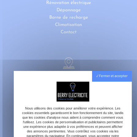
Rénovation électrique
Dépannage
Borne de recharge
Climatisation
Contact
40800 Aire-sur-l'Adour
Fermer et accepter
Lundi - Vendredi : 8h - 18h
Samedi : 8h - 12h
Nous utilisons des cookies pour améliorer votre expérience. Les
cookies essentiels garantissent le bon fonctionnement du site, tandis
que les cookies d'analyse nous aident à comprendre comment vous
l'utilisez. Les cookies de personnalisation et publicitaires permettent
une expérience plus adaptée à vos préférences et peuvent afficher
des annonces pertinentes. Vous contrôlez vos cookies via les
paramètres du navigateur. En continuant, vous acceptez notre
contact@berry-electricite.fr