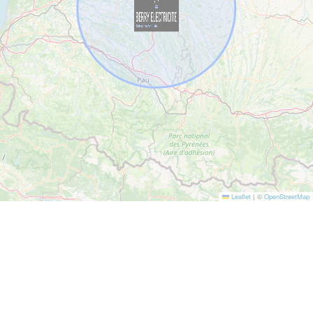
Leaflet
|
©
OpenStreetMap