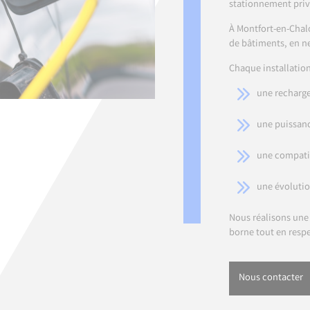
stationnement priv
À Montfort-en-Chalo
de bâtiments, en n
Chaque installation
une recharge
une puissanc
une compatib
une évolutio
Nous réalisons une
borne tout en resp
Nous contacter