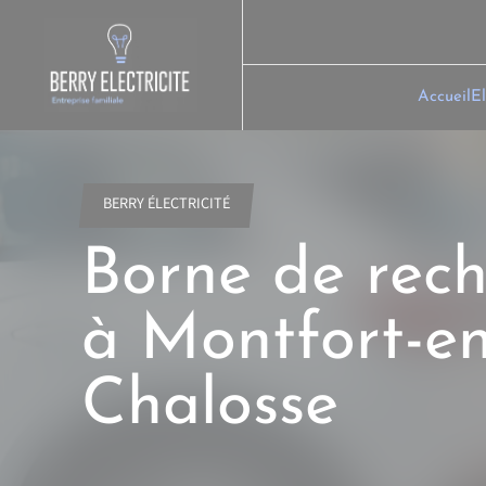
Skip
to
content
Accueil
El
BERRY ÉLECTRICITÉ
Borne de rec
à Montfort-en
Chalosse