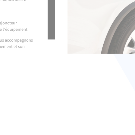
hniques liées à
isjoncteur
de l’équipement.
ous accompagnons
nnement et son