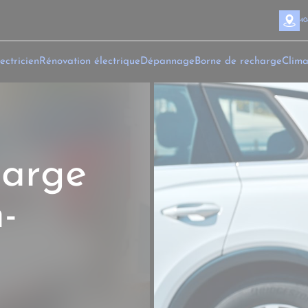
40
ectricien
Rénovation électrique
Dépannage
Borne de recharge
Clima
harge
-