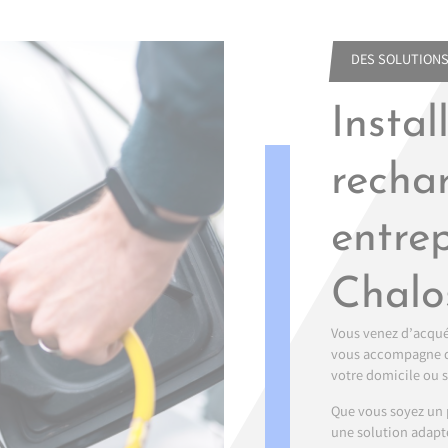
DES SOLUTIONS
Instal
recha
entre
Chalo
Vous venez d’acquér
vous accompagne dan
votre domicile ou su
Que vous soyez un p
une solution adapté