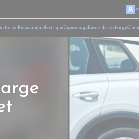
40
ectricien
Rénovation électrique
Dépannage
Borne de recharge
Clima
harge
et