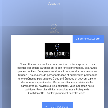
Contact
40800 Aire-sur-l'Adour
Fermer et accepter
Lundi - Vendredi : 8h - 18h
Samedi : 8h - 12h
Nous utilisons des cookies pour améliorer votre expérience. Les
cookies essentiels garantissent le bon fonctionnement du site, tandis
que les cookies d'analyse nous aident à comprendre comment vous
l'utilisez. Les cookies de personnalisation et publicitaires permettent
une expérience plus adaptée à vos préférences et peuvent afficher
des annonces pertinentes. Vous contrôlez vos cookies via les
paramètres du navigateur. En continuant, vous acceptez notre
contact@berry-electricite.fr
politique. Pour plus d'infos, consultez notre Politique de
Confidentialité. Profitez pleinement de votre visite !
Tout accepter