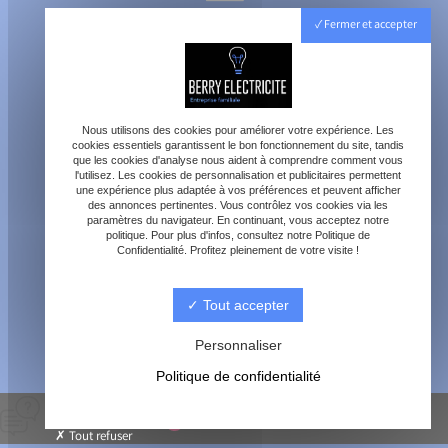
40800 Aire-sur-l'Adour
Fermer et accepter
Lundi - Vendredi : 8h - 18h
Samedi : 8h - 12h
Nous utilisons des cookies pour améliorer votre expérience. Les
cookies essentiels garantissent le bon fonctionnement du site, tandis
que les cookies d'analyse nous aident à comprendre comment vous
l'utilisez. Les cookies de personnalisation et publicitaires permettent
une expérience plus adaptée à vos préférences et peuvent afficher
des annonces pertinentes. Vous contrôlez vos cookies via les
paramètres du navigateur. En continuant, vous acceptez notre
contact@berry-electricite.fr
politique. Pour plus d'infos, consultez notre Politique de
Confidentialité. Profitez pleinement de votre visite !
Tout accepter
06 70 40 09 29
Personnaliser
Politique de confidentialité
© Berry électricité -
-
Mentions légales
-
Blog
Tout refuser