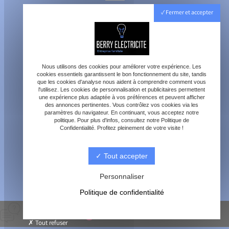
40800 Aire-sur-l'Adour
Fermer et accepter
Lundi - Vendredi : 8h - 18h
Samedi : 8h - 12h
Nous utilisons des cookies pour améliorer votre expérience. Les
cookies essentiels garantissent le bon fonctionnement du site, tandis
que les cookies d'analyse nous aident à comprendre comment vous
l'utilisez. Les cookies de personnalisation et publicitaires permettent
une expérience plus adaptée à vos préférences et peuvent afficher
des annonces pertinentes. Vous contrôlez vos cookies via les
paramètres du navigateur. En continuant, vous acceptez notre
contact@berry-electricite.fr
politique. Pour plus d'infos, consultez notre Politique de
Confidentialité. Profitez pleinement de votre visite !
Tout accepter
06 70 40 09 29
Personnaliser
Politique de confidentialité
© Berry électricité -
-
Mentions légales
-
Blog
Tout refuser