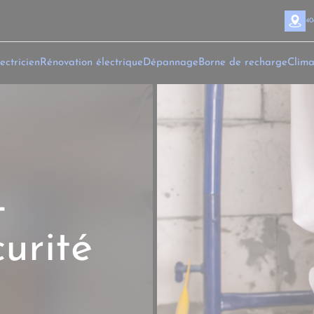
40
ectricien
Rénovation électrique
Dépannage
Borne de recharge
Clima
-
urité