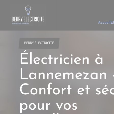
Skip
to
content
Accueil
El
BERRY ÉLECTRICITÉ
Électricien à
Lannemezan 
Confort et séc
pour vos