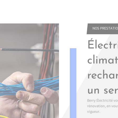
NOS PRESTATI
Électr
climat
recha
un se
Berry Électricité 
rénovation, en vou
vigueur.