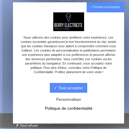
40800 Aire-sur-l'Adour
Fermer et accepter
Lundi - Vendredi : 8h - 18h
Samedi : 8h - 12h
Nous utilisons des cookies pour améliorer votre expérience. Les
cookies essentiels garantissent le bon fonctionnement du site, tandis
que les cookies d'analyse nous aident à comprendre comment vous
l'utilisez. Les cookies de personnalisation et publicitaires permettent
une expérience plus adaptée à vos préférences et peuvent afficher
des annonces pertinentes. Vous contrôlez vos cookies via les
paramètres du navigateur. En continuant, vous acceptez notre
contact@berry-electricite.fr
politique. Pour plus d'infos, consultez notre Politique de
Confidentialité. Profitez pleinement de votre visite !
Tout accepter
06 70 40 09 29
Personnaliser
Politique de confidentialité
© Berry électricité -
-
Mentions légales
-
Blog
Tout refuser