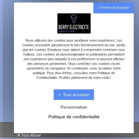
40800 Aire-sur-l'Adour
Fermer et accepter
Lundi - Vendredi : 8h - 18h
Samedi : 8h - 12h
Nous utilisons des cookies pour améliorer votre expérience. Les
cookies essentiels garantissent le bon fonctionnement du site, tandis
que les cookies d'analyse nous aident à comprendre comment vous
l'utilisez. Les cookies de personnalisation et publicitaires permettent
une expérience plus adaptée à vos préférences et peuvent afficher
des annonces pertinentes. Vous contrôlez vos cookies via les
paramètres du navigateur. En continuant, vous acceptez notre
contact@berry-electricite.fr
politique. Pour plus d'infos, consultez notre Politique de
Confidentialité. Profitez pleinement de votre visite !
Tout accepter
06 70 40 09 29
Personnaliser
Politique de confidentialité
© Berry électricité -
-
Mentions légales
-
Blog
Tout refuser