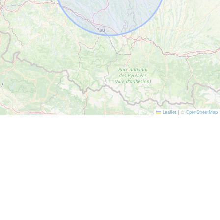
Leaflet
|
©
OpenStreetMap