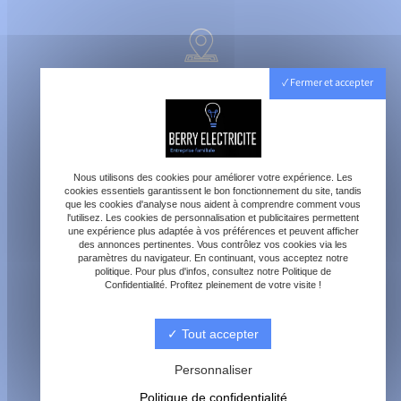
40800 Aire-sur-l'Adour
Fermer et accepter
Lundi - Vendredi : 8h - 18h
Samedi : 8h - 12h
Nous utilisons des cookies pour améliorer votre expérience. Les
cookies essentiels garantissent le bon fonctionnement du site, tandis
que les cookies d'analyse nous aident à comprendre comment vous
l'utilisez. Les cookies de personnalisation et publicitaires permettent
une expérience plus adaptée à vos préférences et peuvent afficher
des annonces pertinentes. Vous contrôlez vos cookies via les
paramètres du navigateur. En continuant, vous acceptez notre
contact@berry-electricite.fr
politique. Pour plus d'infos, consultez notre Politique de
Confidentialité. Profitez pleinement de votre visite !
Tout accepter
06 70 40 09 29
Personnaliser
Politique de confidentialité