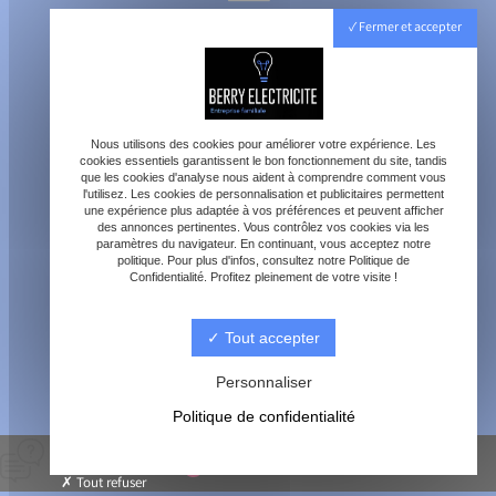
40800 Aire-sur-l'Adour
Fermer et accepter
Lundi - Vendredi : 8h - 18h
Samedi : 8h - 12h
Nous utilisons des cookies pour améliorer votre expérience. Les
cookies essentiels garantissent le bon fonctionnement du site, tandis
que les cookies d'analyse nous aident à comprendre comment vous
l'utilisez. Les cookies de personnalisation et publicitaires permettent
une expérience plus adaptée à vos préférences et peuvent afficher
des annonces pertinentes. Vous contrôlez vos cookies via les
paramètres du navigateur. En continuant, vous acceptez notre
contact@berry-electricite.fr
politique. Pour plus d'infos, consultez notre Politique de
Confidentialité. Profitez pleinement de votre visite !
Tout accepter
06 70 40 09 29
Personnaliser
Politique de confidentialité
© Berry électricité -
-
Mentions légales
-
Blog
Tout refuser