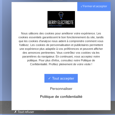
40800 Aire-sur-l'Adour
Fermer et accepter
Lundi - Vendredi : 8h - 18h
Samedi : 8h - 12h
Nous utilisons des cookies pour améliorer votre expérience. Les
cookies essentiels garantissent le bon fonctionnement du site, tandis
que les cookies d'analyse nous aident à comprendre comment vous
l'utilisez. Les cookies de personnalisation et publicitaires permettent
une expérience plus adaptée à vos préférences et peuvent afficher
des annonces pertinentes. Vous contrôlez vos cookies via les
paramètres du navigateur. En continuant, vous acceptez notre
contact@berry-electricite.fr
politique. Pour plus d'infos, consultez notre Politique de
Confidentialité. Profitez pleinement de votre visite !
Tout accepter
06 70 40 09 29
Personnaliser
Politique de confidentialité
© Berry électricité -
-
Mentions légales
-
Blog
Tout refuser